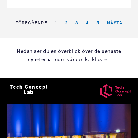
FÖREGÅENDE
1
2
3
4
5
NÄSTA
Nedan ser du en överblick över de senaste
nyheterna inom våra olika kluster.
Tech Concept
Lab