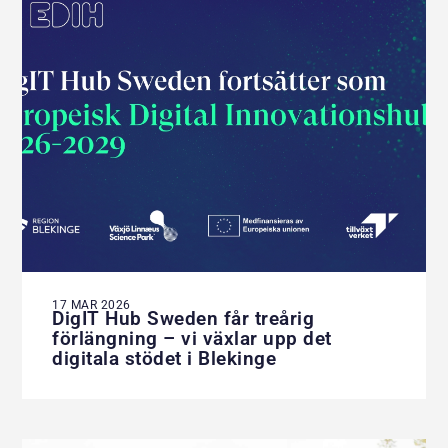
17 MAR 2026
DigIT Hub Sweden får treårig
förlängning – vi växlar upp det
digitala stödet i Blekinge