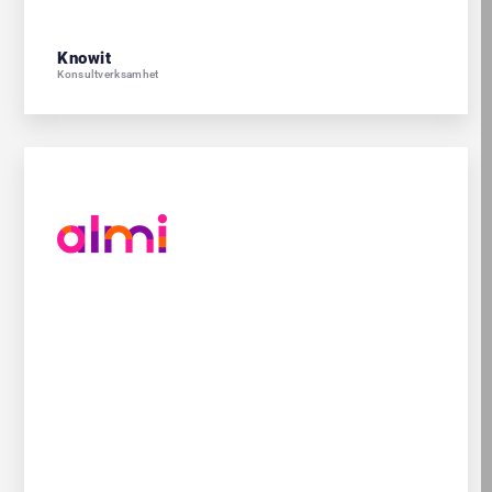
Knowit
Konsultverksamhet
Hantera samtycke
För att ge en bra upplevelse använder vi teknik som cookies för att
lagra och/eller komma åt enhetsinformation. När du samtycker till
dessa tekniker kan vi behandla data som surfbeteende eller unika
ID:n på denna webbplats. Om du inte samtycker eller om du
återkallar ditt samtycke kan detta påverka vissa funktioner negativt.
ACCEPTERA