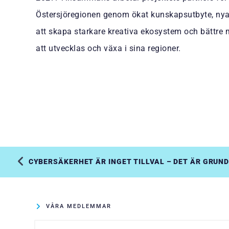
Östersjöregionen genom ökat kunskapsutbyte, ny
att skapa starkare kreativa ekosystem och bättre m
att utvecklas och växa i sina regioner.
CYBERSÄKERHET ÄR INGET TILLVAL – DET ÄR GRUN
VÅRA MEDLEMMAR