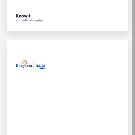
Knowit
Konsultverksamhet
Hantera samtycke
För att ge en bra upplevelse använder vi teknik som cookies för att
lagra och/eller komma åt enhetsinformation. När du samtycker till
dessa tekniker kan vi behandla data som surfbeteende eller unika
ID:n på denna webbplats. Om du inte samtycker eller om du
återkallar ditt samtycke kan detta påverka vissa funktioner negativt.
ACCEPTERA