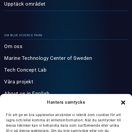
Upptäck området
OM BLUE SCIENCE PARK
Om oss
Marine Technology Center of Sweden
Tech Concept Lab
Våra projekt
About us in English
Hantera samtycke
INFO@BLUESCIENCEPARK.SE
För att ge en bra upplevelse använder vi teknik som cookies för att
lagra och/eller komma åt enhetsinformation. När du samtycker till
dessa tekniker kan vi behandla data som surfbeteende eller unika
ID:n på denna webbplats. Om du inte samtycker eller om du