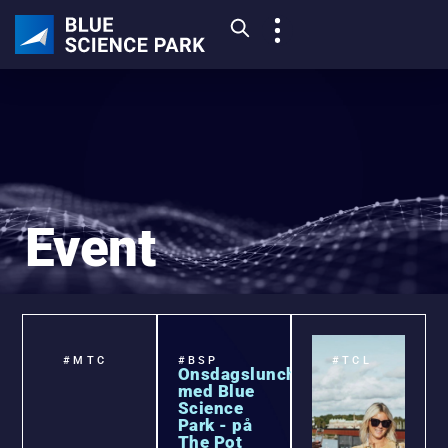
Event
#MTC
#BSP
#TCL
Onsdagsluncher
med Blue
Science
Park - på
The Pot