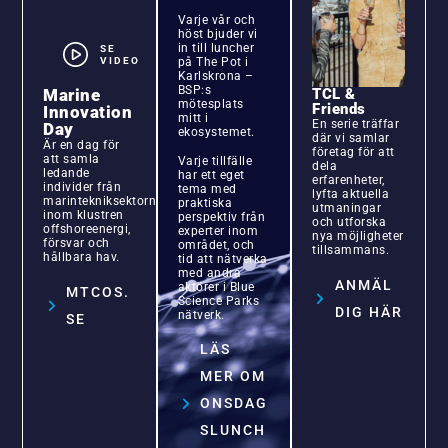
Varje vår och
höst bjuder vi
in till luncher
SE
VIDEO
på The Pot i
Karlskrona –
BSP:s
Marine
TCL &
mötesplats
Friends
Innovation
mitt i
En serie träffar
Day
ekosystemet.
där vi samlar
Är en dag för
företag för att
att samla
Varje tillfälle
dela
ledande
har ett eget
erfarenheter,
individer från
tema med
lyfta aktuella
marintekniksektorn
praktiska
utmaningar
inom klustren
perspektiv från
och utforska
offshoreenergi,
experter inom
nya möjligheter
försvar och
området, och
tillsammans.
hållbara hav.
tid att nätverka
med andra
ANMÄL
aktörer i Blue
MTCOS.
Science Parks
DIG HÄR
nätverk.
SE
LÄS
MER OM
ONSDAG
SLUNCH