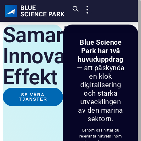
Samarbete
Blue Science
Innovation
Park har två
huvuduppdrag
— att påskynda
Effekt
en klok
digitalisering
och stärka
SE VÅRA
TJÄNSTER
utvecklingen
av den marina
sektorn.
Genom oss hittar du
relevanta nätverk inom