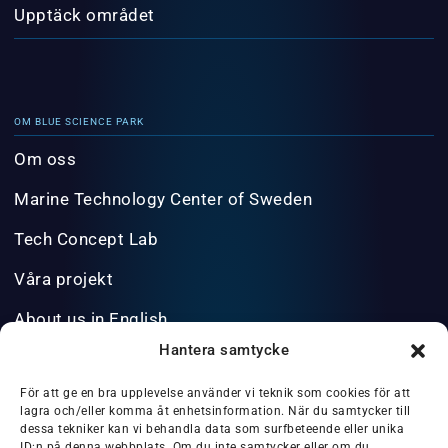
Upptäck området
OM BLUE SCIENCE PARK
Om oss
Marine Technology Center of Sweden
Tech Concept Lab
Våra projekt
About us in English
Hantera samtycke
INFO@BLUESCIENCEPARK.SE
För att ge en bra upplevelse använder vi teknik som cookies för att
lagra och/eller komma åt enhetsinformation. När du samtycker till
dessa tekniker kan vi behandla data som surfbeteende eller unika
ID:n på denna webbplats. Om du inte samtycker eller om du