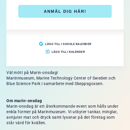
avnjuter mat och dryck på Skeppsgossen.
ANMÄL DIG HÄR!
Restaurangen erbjuder husmanskost inkl. kaffe för 135 kr.
Bordsvatten ingår och det finns även ett varierande utbud
av drycker att beställa. NKT bjuder dig som studerar på
programmet Civilingenjör i marin teknik på mat.
LÄGG TILL I GOOGLE KALENDER
LÄGG TILL I KALENDER
Anmäl dig senast fredag den 21 april.
Väl mött på Marin-onsdag!
Marinmuseum, Marine Technology Center of Sweden och
Blue Science Park i samarbete med Skeppsgossen.
Om marin-onsdag
Marin-onsdag är ett återkommande event som hålls under
enkla former på Marinmuseum. Vi utbyter tankar, minglar,
avnjuter mat och dryck samt lyssnar på det företag som
står värd för kvällen.