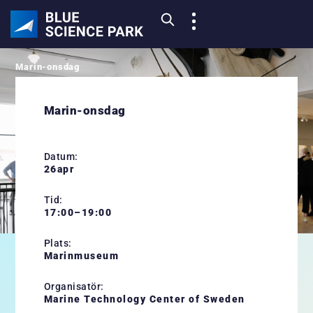
Marin-onsdag
Välkommen till Marin-onsdag den
26 april!
Marin-onsdag
26
Datum:
APR
26
apr
Tid:
17:00–19:00
Plats:
Marinmuseum
Marin-onsdag är mötesplatsen för alla oss som arbetar,
studerar eller har intresse inom det marintekniska
Organisatör:
området. Den 26 april ses vi under enkla former på
Marine Technology Center of Sweden
Marinmuseum för att utbyta tankar. Vi minglar och