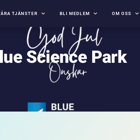
VÅRA TJÄNSTER
BLI MEDLEM
OM OSS
lue Science Park