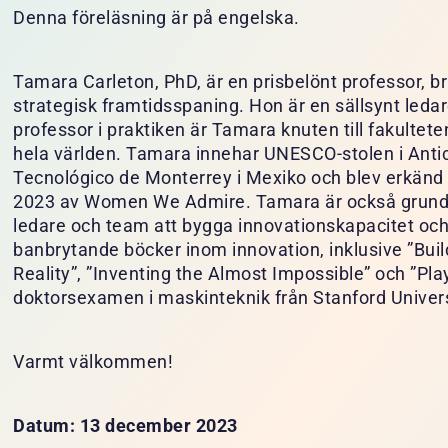
Denna föreläsning är på engelska.
Tamara Carleton, PhD, är en prisbelönt professor, b
strategisk framtidsspaning. Hon är en sällsynt leda
professor i praktiken är Tamara knuten till fakultet
hela världen. Tamara innehar UNESCO-stolen i Antic
Tecnológico de Monterrey i Mexiko och blev erkänd 
2023 av Women We Admire. Tamara är också grundar
ledare och team att bygga innovationskapacitet och 
banbrytande böcker inom innovation, inklusive ”Bui
Reality”, ”Inventing the Almost Impossible” och ”Pla
doktorsexamen i maskinteknik från Stanford Univers
Varmt välkommen!
Datum: 13 december 2023