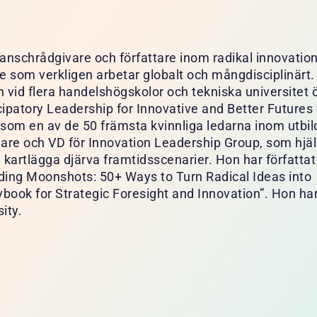
ranschrådgivare och författare inom radikal innovatio
re som verkligen arbetar globalt och mångdisciplinärt
en vid flera handelshögskolor och tekniska universitet 
ipatory Leadership for Innovative and Better Futures 
som en av de 50 främsta kvinnliga ledarna inom utbil
e och VD för Innovation Leadership Group, som hjäl
kartlägga djärva framtidsscenarier. Hon har författat 
lding Moonshots: 50+ Ways to Turn Radical Ideas into
ybook for Strategic Foresight and Innovation”. Hon ha
ity.