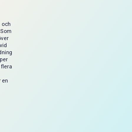
n och
. Som
över
vid
dning
per
flera
r en