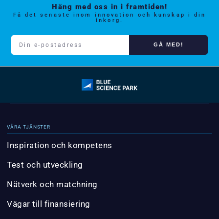
Häng med oss in i framtiden!
Få det senaste inom innovation och kunskap i din
inkorg.
GÅ MED!
VÅRA TJÄNSTER
Inspiration och kompetens
Test och utveckling
Nätverk och matchning
Vägar till finansiering