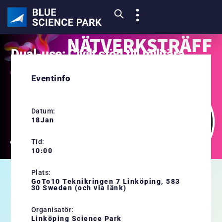
Dual-use: Civilt stöd till militära
förband
Eventinfo
18
JAN
Datum:
18
Jan
Tid:
10:00
Plats:
GoTo10 Teknikringen 7 Linköping, 583
Kan man som civil organisation hjälpa stridande militära
30 Sweden (och via länk)
förband?
Naturligtvis kan man det.
Organisatör:
Linköping Science Park