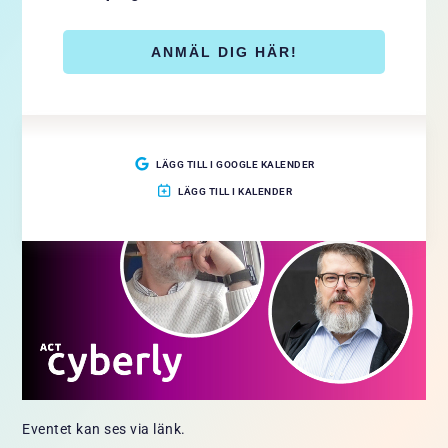
Många civila produkter, från krypterad komradio till drönare,
har direkta militära tillämpningar. Många ukrainska enheter
är till och med beroende av det stöd de får på gräsrotsnivå.
ANMÄL DIG HÄR!
Vi kommer att prata om hur svenska volontärorganisationer
hjälper den ukrainska armén.
LÄGG TILL I GOOGLE KALENDER
LÄGG TILL I KALENDER
Eventet kan ses via länk.