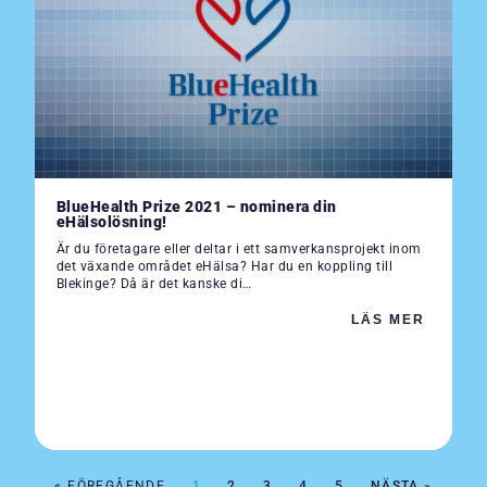
BlueHealth Prize 2021 – nominera din
eHälsolösning!
Är du företagare eller deltar i ett samverkansprojekt inom
det växande området eHälsa? Har du en koppling till
Blekinge? Då är det kanske di…
LÄS MER
« FÖREGÅENDE
1
2
3
4
5
NÄSTA »