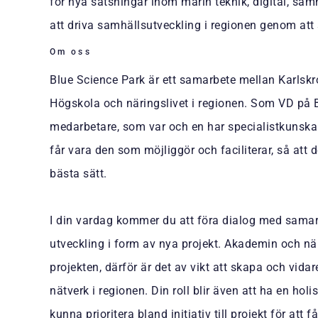
för nya satsningar inom marin teknik, digital, sa
att driva samhällsutveckling i regionen genom att s
Om oss
Blue Science Park är ett samarbete mellan Karlsk
Högskola och näringslivet i regionen. Som VD på 
medarbetare, som var och en har specialistkuns
får vara den som möjliggör och faciliterar, så att 
bästa sätt.
I din vardag kommer du att föra dialog med samar
utveckling i form av nya projekt. Akademin och nä
projekten, därför är det av vikt att skapa och vidar
nätverk i regionen. Din roll blir även att ha en hol
kunna prioritera bland initiativ till projekt för at