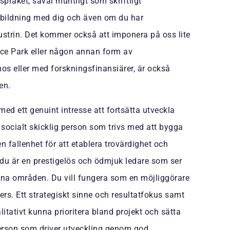
råket, såväl muntligt som skriftligt
tbildning med dig och även om du har
ustrin. Det kommer också att imponera på oss lite
ence Park eller någon annan form av
 hos eller med forskningsfinansiärer, är också
len.
ed ett genuint intresse att fortsätta utveckla
 socialt skicklig person som trivs med att bygga
n fallenhet för att etablera trovärdighet och
 du är en prestigelös och ödmjuk ledare som ser
ina områden. Du vill fungera som en möjliggörare
s. Ett strategiskt sinne och resultatfokus samt
litativt kunna prioritera bland projekt och sätta
 person som driver utveckling genom god