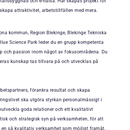
mhällsbyggnad och e-hälsa. Här skapas projekt för
kapa attraktivitet, arbetstillfällen med mera.
rona kommun, Region Blekinge, Blekinge Tekniska
Blue Science Park leder du en grupp kompetenta
kap och passion inom något av fokusområdena. Du
deras kunskap tas tillvara på och utvecklas på
betspartners, förankra resultat och skapa
ringslivet ska utgöra styrkan personalmässigt i
eutveckla goda relationer och ett kvalitativt
istisk och strategisk syn på verksamheten, för att
t få en så kvalitativ verksamhet som möjligt framåt.