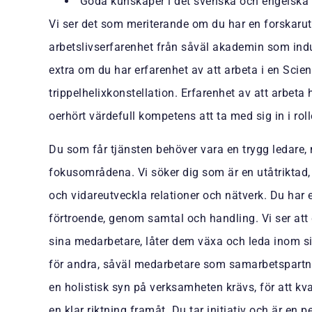
Goda kunskaper i det svenska och engelska sp
Vi ser det som meriterande om du har en forskaru
arbetslivserfarenhet från såväl akademin som ind
extra om du har erfarenhet av att arbeta i en Sci
trippelhelixkonstellation. Erfarenhet av att arbeta
oerhört värdefull kompetens att ta med sig in i rol
Du som får tjänsten behöver vara en trygg ledare, m
fokusområdena. Vi söker dig som är en utåtriktad,
och vidareutveckla relationer och nätverk. Du har e
förtroende, genom samtal och handling. Vi ser att
sina medarbetare, låter dem växa och leda inom s
för andra, såväl medarbetare som samarbetspartner
en holistisk syn på verksamheten krävs, för att kva
en klar riktning framåt. Du tar initiativ och är en