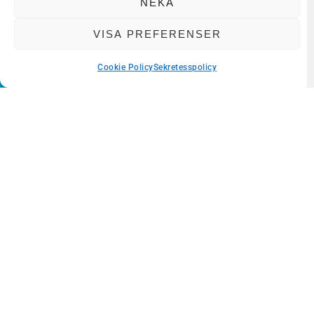
NEKA
VISA PREFERENSER
Häng med oss in i framtiden!
Få det senaste inom innovation och kunskap i din
inkorg.
Cookie Policy
Sekretesspolicy
Dela med dig
GÅ MED!
VÅRA TJÄNSTER
Inspiration och kompetens
Test och utveckling
Nätverk och matchning