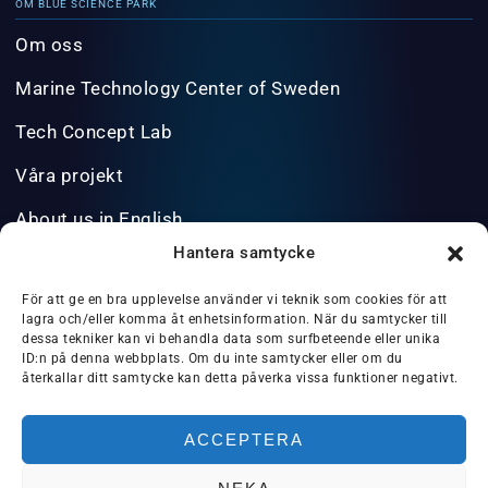
OM BLUE SCIENCE PARK
Om oss
Marine Technology Center of Sweden
Tech Concept Lab
Våra projekt
About us in English
Hantera samtycke
INFO@BLUESCIENCEPARK.SE
För att ge en bra upplevelse använder vi teknik som cookies för att
lagra och/eller komma åt enhetsinformation. När du samtycker till
dessa tekniker kan vi behandla data som surfbeteende eller unika
ID:n på denna webbplats. Om du inte samtycker eller om du
återkallar ditt samtycke kan detta påverka vissa funktioner negativt.
PRIVACY POLICY/GDPR
ACCEPTERA