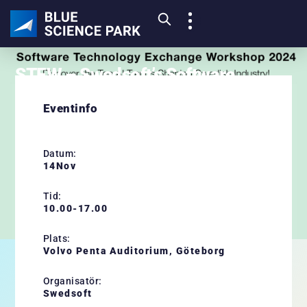
STEW – Swedsoft’s Software
Technology Exchange Workshop
Eventinfo
2024
14
Datum:
14
Nov
NOV
Tid:
10.00-17.00
Plats:
Volvo Penta Auditorium, Göteborg
Upptäck de främsta AI-trenderna som formar svensk
Organisatör:
industri!
Swedsoft