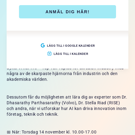
Blue Science Park är stolt medlem av Swedsoft, som bjuder
ANMÄL DIG HÄR!
in till årets
STEW – Swedsoft’s Software Technology
Exchange Workshop 2024
. Marie Björck, projektledare på
Blue Science Park, kommer att dela insikter om innovation ur
ett Science Park-perspektiv, och hur vi i nära samarbete med
industri och akademi stödjer forskning och
innovationsledning.
LÄGG TILL I GOOGLE KALENDER
LÄGG TILL I KALENDER
I samarbete med Gothenburg AI Alliance (GAIA) och Volvo
dyker vi ner i AI – Top Ten Topics for Swedish Industry med
några av de skarpaste hjärnorna från industrin och den
akademiska världen.
Dessutom får du möjligheten att lära dig av experter som Dr.
Dhasarathy Parthasarathy (Volvo), Dr. Stella Riad (RISE)
och andra, när vi utforskar hur AI kan driva innovation inom
företag, teknik och teknik.
📅 När: Torsdag 14 november kl. 10.00-17.00