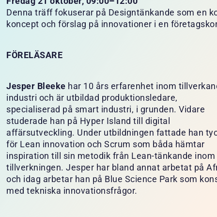
Fredag 21 oktober, 09:00
–
12:00
Denna träff fokuserar på Designtänkande som en kogn
koncept och förslag på innovationer i en företagsko
FÖRELÄSARE
Jesper Bleeke
har 10 års erfarenhet inom tillverka
industri och är utbildad produktionsledare,
specialiserad på smart industri, i grunden. Vidare
studerade han på Hyper Island till digital
affärsutveckling. Under utbildningen fattade han ty
för Lean innovation och Scrum som båda hämtar
inspiration till sin metodik från Lean-tänkande inom
tillverkningen. Jesper har bland annat arbetat på Af
och idag arbetar han på Blue Science Park som kons
med tekniska innovationsfrågor.