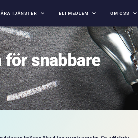
VÅRA TJÄNSTER
BLI MEDLEM
OM OSS
 för snabbare