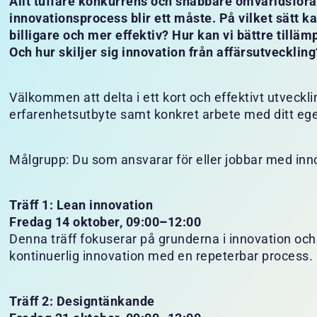
Allt tuffare konkurrens och snabbare omvärldsförä
innovationsprocess blir ett måste. På vilket sätt k
billigare och mer effektiv? Hur kan vi bättre tillä
Och hur skiljer sig innovation från affärsutveckling
Välkommen att delta i ett kort och effektivt utveck
erfarenhetsutbyte samt konkret arbete med ditt ege
Målgrupp: Du som ansvarar för eller jobbar med inn
Träff 1: Lean innovation
Fredag 14 oktober, 09:00
–
12:00
Denna träff fokuserar på grunderna i innovation och 
kontinuerlig innovation med en repeterbar process.
Träff 2: Designtänkande