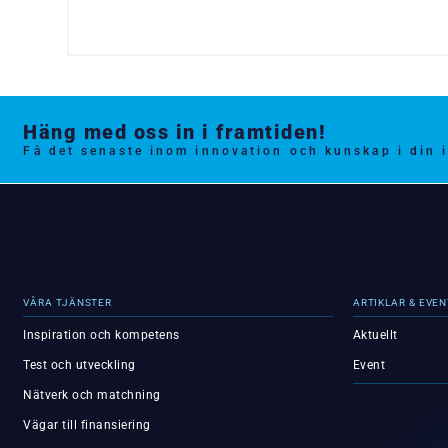
Häng med oss in i framtiden!
Få det senaste inom innovation och kunskap i din 
VÅRA TJÄNSTER
ARTIKLAR & EVEN
Inspiration och kompetens
Aktuellt
Test och utveckling
Event
Nätverk och matchning
Vägar till finansiering