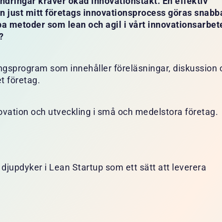
ndringar kräver ökad innovationstakt. En effektiv
an just mitt företags innovationsprocess göras snabb
mpa metoder som lean och agil i vårt innovationsarbet
?
lingsprogram som innehåller föreläsningar, diskussion
t företag.
ovation och utveckling i små och medelstora företag.
djupdyker i Lean Startup som ett sätt att leverera