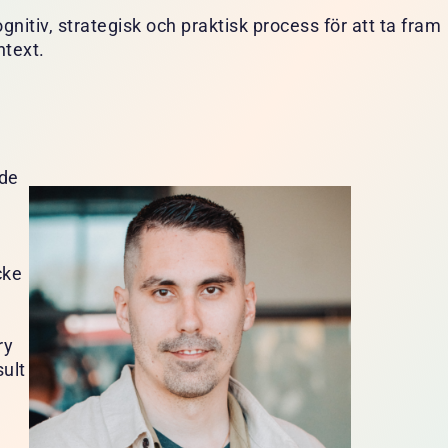
itiv, strategisk och praktisk process för att ta fram
ntext.
nde
cke
ry
ult