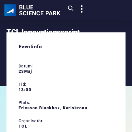
TCL Innovationssprint
Eventinfo
23
MAJ
Datum:
23
Maj
Tid:
13:00
Plats:
Ericsson Blackbox, Karlskrona
Organisatör:
TCL