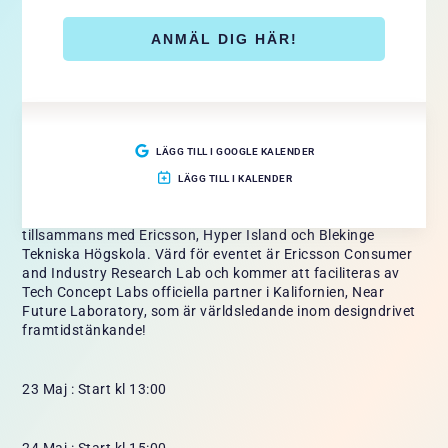
ANMÄL DIG HÄR!
LÄGG TILL I GOOGLE KALENDER
LÄGG TILL I KALENDER
Den 23-24 maj har Tech Concept Lab en innovationssprint
tillsammans med Ericsson, Hyper Island och Blekinge
Tekniska Högskola. Värd för eventet är Ericsson Consumer
and Industry Research Lab och kommer att faciliteras av
Tech Concept Labs officiella partner i Kalifornien, Near
Future Laboratory, som är världsledande inom designdrivet
framtidstänkande!
23 Maj : Start kl 13:00
24 Maj : Start kl 15:00