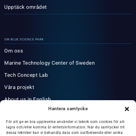
Upptäck området
OM BLUE SCIENCE PARK
Om oss
Marine Technology Center of Sweden
Tech Concept Lab
Våra projekt
About us in English
Hantera samtycke
INFO@BLUESCIENCEPARK.SE
För att ge en bra upplevelse använder vi teknik som cookies för att
lagra och/eller komma åt enhetsinformation. När du samtycker till
dessa tekniker kan vi behandla data som surfbeteende eller unika