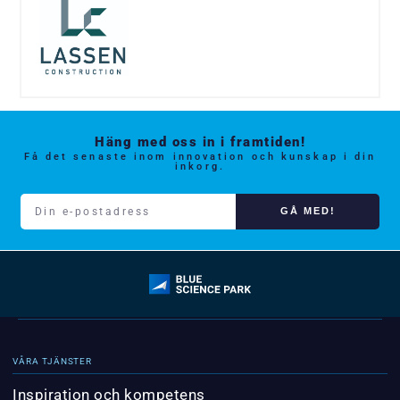
Häng med oss in i framtiden!
Få det senaste inom innovation och kunskap i din
inkorg.
GÅ MED!
VÅRA TJÄNSTER
Inspiration och kompetens