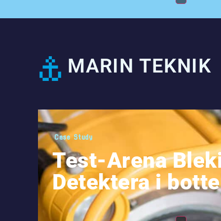
MARIN TEKNIK
Case Study
Test-Arena Blek
Detektera i bott