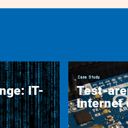
Case Study
nge: IT-
Test-are
Internet 