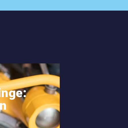
inge:
en