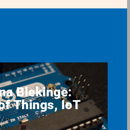
na Blekinge:
of Things, IoT