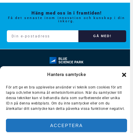
Häng med oss in i framtiden!
Få det senaste inom innovation och kunskap i din
inkorg.
GÅ MED!
Hantera samtycke
VÅRA TJÄNSTER
För att ge en bra upplevelse använder vi teknik som cookies för att
lagra och/eller komma åt enhetsinformation. När du samtycker till
Inspiration och kompetens
dessa tekniker kan vi behandla data som surfbeteende eller unika
ID:n på denna webbplats. Om du inte samtycker eller om du
Test och utveckling
återkallar ditt samtycke kan detta påverka vissa funktioner negativt.
Nätverk och matchning
ACCEPTERA
Vägar till finansiering