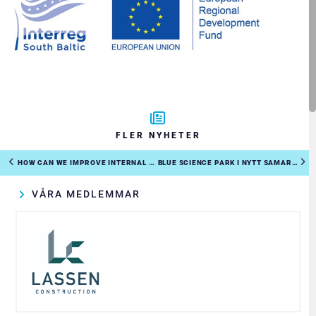
FLER NYHETER
HOW CAN WE IMPROVE INTERNAL COOPERATION AGAINST THE CYBER THREAT?
BLUE SCIENCE PARK I NYTT SAMARBETE MED SVERIGES FRÄMSTA ICT-MILJÖER
VÅRA MEDLEMMAR