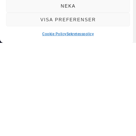
NEKA
VISA PREFERENSER
KONTAKTA OSS
Kontakta oss
Cookie Policy
Sekretesspolicy
Dela med dig
Kontaktpersoner
Hitta hit
ARTIKLAR & EVENT
Aktuellt
Event