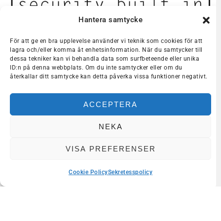
Hantera samtycke
För att ge en bra upplevelse använder vi teknik som cookies för att
lagra och/eller komma åt enhetsinformation. När du samtycker till
dessa tekniker kan vi behandla data som surfbeteende eller unika
ID:n på denna webbplats. Om du inte samtycker eller om du
FLER NYHETER
återkallar ditt samtycke kan detta påverka vissa funktioner negativt.
WAR, WHAT IS IT GOOD FOR?
FACTOR10 – NY MEDLEM I BLUE SCIENCE PARK
ACCEPTERA
VÅRA MEDLEMMAR
NEKA
VISA PREFERENSER
Cookie Policy
Sekretesspolicy
Dela med dig
Häng med oss in i framtiden!