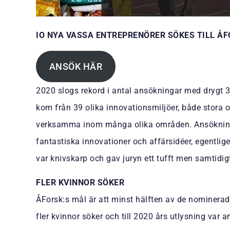
IO NYA VASSA ENTREPRENÖRER SÖKES TILL Å
ANSÖK HÄR
2020 slogs rekord i antal ansökningar med drygt 
kom från 39 olika innovationsmiljöer, både stora 
verksamma inom många olika områden. Ansökninga
fantastiska innovationer och affärsidéer, egentl
var knivskarp och gav juryn ett tufft men samtidigt
FLER KVINNOR SÖKER
ÅForsk:s mål är att minst hälften av de nominerade
fler kvinnor söker och till 2020 års utlysning var 