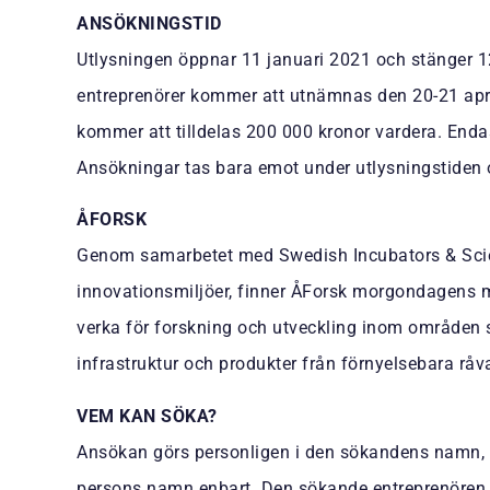
ANSÖKNINGSTID
Utlysningen öppnar 11 januari 2021 och stänger 1
entreprenörer kommer att utnämnas den 20-21 apr
kommer att tilldelas 200 000 kronor vardera. End
Ansökningar tas bara emot under utlysningstiden o
ÅFORSK
Genom samarbetet med Swedish Incubators & Scie
innovationsmiljöer, finner ÅForsk morgondagens m
verka för forskning och utveckling inom områden so
infrastruktur och produkter från förnyelsebara råva
VEM KAN SÖKA?
Ansökan görs personligen i den sökandens namn, i
persons namn enbart. Den sökande entreprenören sk