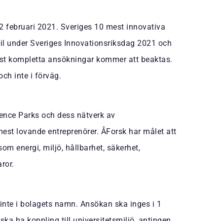
2 februari 2021. Sveriges 10 mest innovativa
il under Sveriges Innovationsriksdag 2021 och
ast kompletta ansökningar kommer att beaktas.
ch inte i förväg.
nce Parks och dess nätverk av
est lovande entreprenörer. ÅForsk har målet att
m energi, miljö, hållbarhet, säkerhet,
ror.
nte i bolagets namn. Ansökan ska inges i 1
a ha koppling till universitetsmiljö, antingen