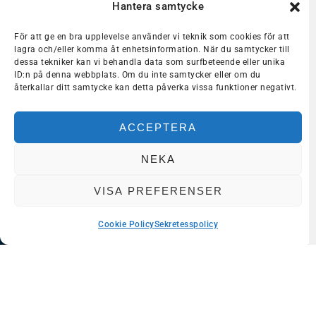
Hantera samtycke
För att ge en bra upplevelse använder vi teknik som cookies för att
lagra och/eller komma åt enhetsinformation. När du samtycker till
dessa tekniker kan vi behandla data som surfbeteende eller unika
ID:n på denna webbplats. Om du inte samtycker eller om du
återkallar ditt samtycke kan detta påverka vissa funktioner negativt.
ACCEPTERA
Häng med oss in i framtiden!
Få det senaste inom innovation och kunskap i din
inkorg.
NEKA
VISA PREFERENSER
GÅ MED!
Cookie Policy
Sekretesspolicy
Dela med dig
VÅRA TJÄNSTER