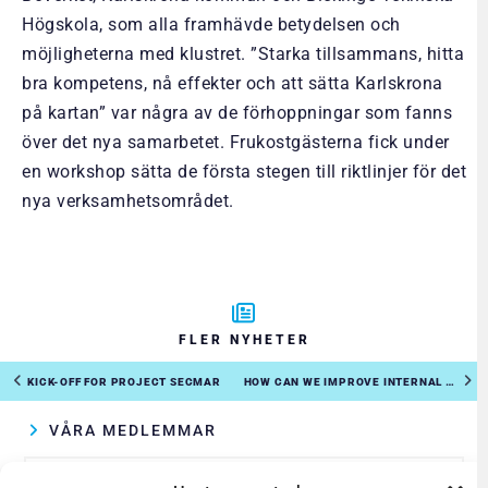
Högskola, som alla framhävde betydelsen och
möjligheterna med klustret. ”Starka tillsammans, hitta
bra kompetens, nå effekter och att sätta Karlskrona
på kartan” var några av de förhoppningar som fanns
över det nya samarbetet. Frukostgästerna fick under
en workshop sätta de första stegen till riktlinjer för det
nya verksamhetsområdet.
FLER NYHETER
KICK-OFF FOR PROJECT SECMAR
HOW CAN WE IMPROVE INTERNAL COOPERATION AGAINST THE CYBER THREAT?
VÅRA MEDLEMMAR