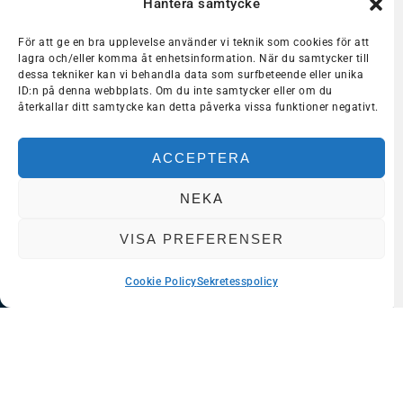
Hantera samtycke
För att ge en bra upplevelse använder vi teknik som cookies för att
lagra och/eller komma åt enhetsinformation. När du samtycker till
dessa tekniker kan vi behandla data som surfbeteende eller unika
ID:n på denna webbplats. Om du inte samtycker eller om du
återkallar ditt samtycke kan detta påverka vissa funktioner negativt.
Häng med oss in i framtiden!
ACCEPTERA
Få det senaste inom innovation och kunskap i din
inkorg.
NEKA
GÅ MED!
VISA PREFERENSER
Cookie Policy
Sekretesspolicy
Dela med dig
VÅRA TJÄNSTER
Inspiration och kompetens