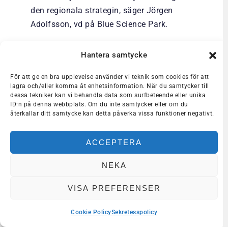
den regionala strategin, säger Jörgen
Adolfsson, vd på Blue Science Park.
Vill du veta mer?
Hantera samtycke
Läs mer om Kickstart S3 på
regionblekinge.se
För att ge en bra upplevelse använder vi teknik som cookies för att
lagra och/eller komma åt enhetsinformation. När du samtycker till
dessa tekniker kan vi behandla data som surfbeteende eller unika
ID:n på denna webbplats. Om du inte samtycker eller om du
återkallar ditt samtycke kan detta påverka vissa funktioner negativt.
FLER NYHETER
ACCEPTERA
SECMAR MEET-UP IN GDYNIA, POLAND
WORKSHOP: PROMIS IT-SÄKERHETSKURSER FÖR FÖRETAG
NEKA
VÅRA MEDLEMMAR
VISA PREFERENSER
Cookie Policy
Sekretesspolicy
Dela med dig